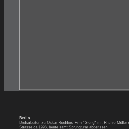
Berlin
Dreharbeiten zu Oskar Roehlers Film "Gierig" mit Ritchie Müll
Strasse ca 1998, heute samt Sprungturm abgerissen.